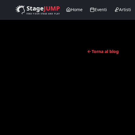
Salta al contenuto principale
Stage
JUMP
Home
Eventi
Artisti
FIND YOUR STAGE AND PLAY
Torna al blog